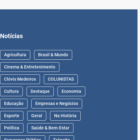
Notícias
Agricultura
Brasil & Mundo
Cinema & Entretenimento
Clóvis Medeiros
COLUNISTAS
Cultura
Destaque
Economia
Educação
Empresas e Negócios
Esporte
Geral
Na História
Política
Saúde & Bem-Estar