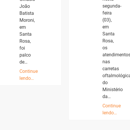
segunda-
João
feira
Batista
(03),
Moroni,
em
em
Santa
Santa
Rosa,
Rosa,
os
foi
atendimento
palco
nas
de…
carretas
Continue
oftalmológic
lendo…
do
Ministério
da…
Continue
lendo…