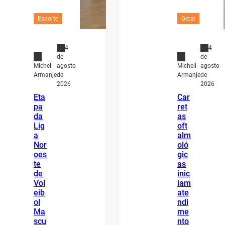
Esporte
Geral
4
4
de
de
agosto
agosto
Micheli
Micheli
de
de
Armanje
Armanje
2026
2026
Eta
Car
pa
ret
da
as
Lig
oft
a
alm
Nor
oló
oes
gic
te
as
de
inic
Vol
iam
eib
ate
ol
ndi
Ma
me
scu
nto