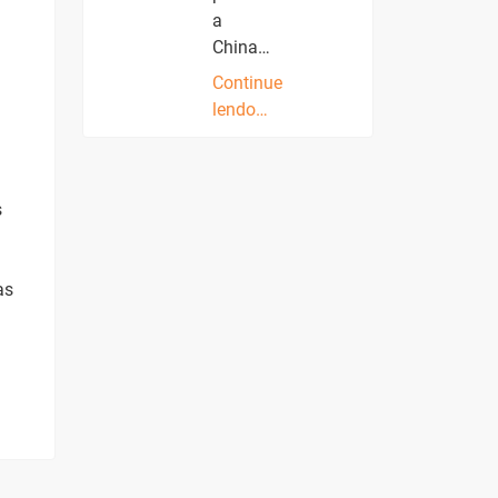
a
China…
Continue
lendo…
s
as