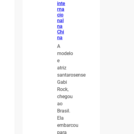
inte
rna
cio
nal
na
Chi
na
A
modelo
e
atriz
santarosense
Gabi
Rock,
chegou
ao
Brasil.
Ela
embarcou
para