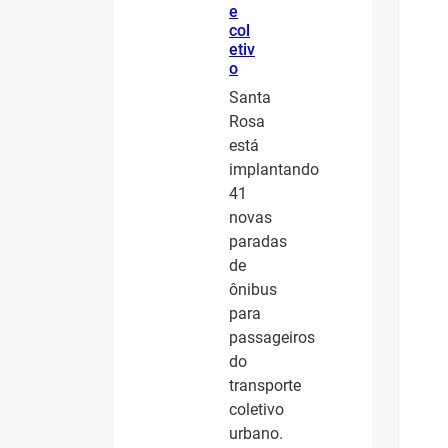
e
col
etiv
o
Santa
Rosa
está
implantando
41
novas
paradas
de
ônibus
para
passageiros
do
transporte
coletivo
urbano.