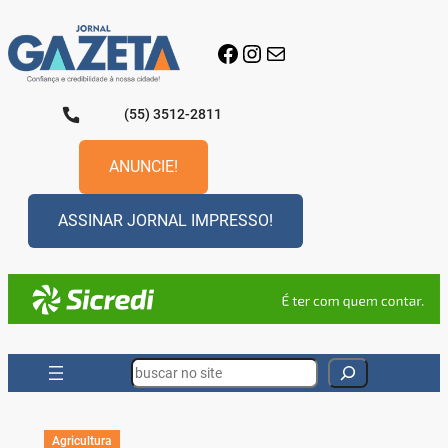
Pular
para
Facebook
Instagram
E-mail
o
conteúdo
(55) 3512-2811
ANUNCIE!
ASSINAR JORNAL IMPRESSO!
Search
Agricultura