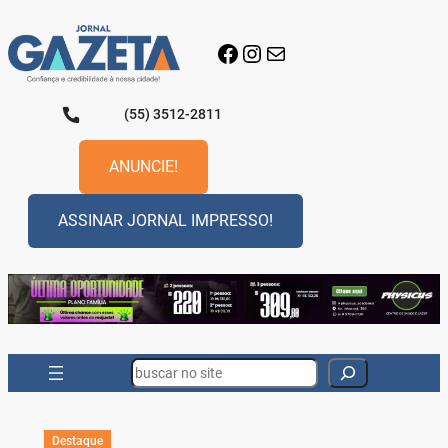
Pular
para
Facebook
Instagram
E-mail
o
conteúdo
(55) 3512-2811
ANUNCIE!
ASSINAR JORNAL IMPRESSO!
Search
Destaque