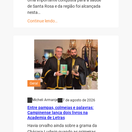
de Santa Rosa e da região foi alcançada
nesta…
Continue lendo…
Geral
Micheli Armanje
7 de agosto de 2026
Entre pampas, colmeias e palavras:
Campinense lança dois livros na
Academia de Letras
Havia orvalho ainda sobre a grama da
Chácara Ludwig quando as primeiras