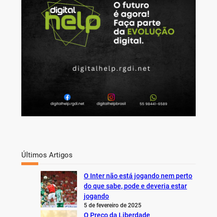
h
Últimos Artigos
O Inter não está jogando nem perto
do que sabe, pode e deveria estar
jogando
5 de fevereiro de 2025
O Preço da Liberdade