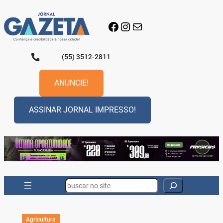
Pular
para
Facebook
Instagram
E-mail
o
conteúdo
(55) 3512-2811
ANUNCIE!
ASSINAR JORNAL IMPRESSO!
Search
Agricultura