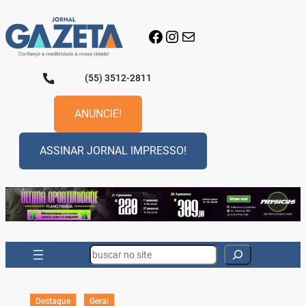
Pular
para
Facebook
Instagram
E-mail
o
conteúdo
(55) 3512-2811
ANUNCIE!
ASSINAR JORNAL IMPRESSO!
Search
Destaque
Geral