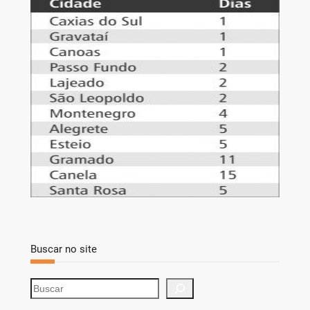
Buscar no site
S
e