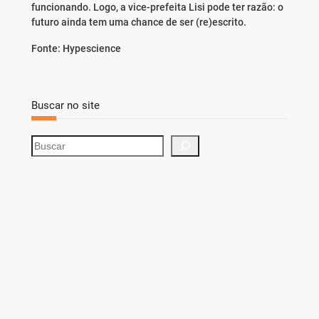
funcionando. Logo, a vice-prefeita Lisi pode ter razão: o
futuro ainda tem uma chance de ser (re)escrito.
Fonte: Hypescience
Buscar no site
S
e
a
r
c
h