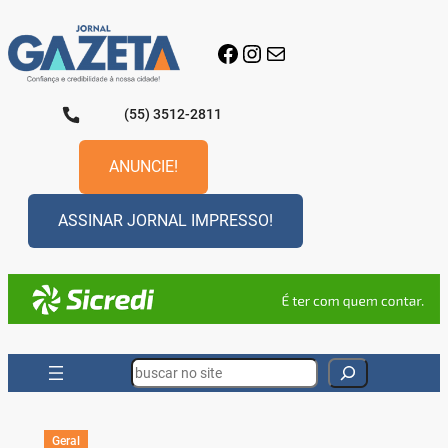
Pular
para
Facebook
Instagram
E-mail
o
conteúdo
(55) 3512-2811
ANUNCIE!
ASSINAR JORNAL IMPRESSO!
Search
Geral