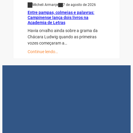
Micheli Armanje
7 de agosto de 2026
Entre pampas, colmeias e palavras:
Campinense lança dois livros na
Academia de Letras
Havia orvalho ainda sobre a grama da
Chácara Ludwig quando as primeiras
vozes começaram a…
Continue lendo…