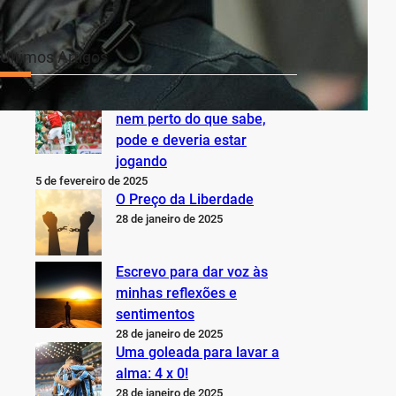
Últimos Artigos
O Inter não está jogando
nem perto do que sabe,
pode e deveria estar
jogando
5 de fevereiro de 2025
O Preço da Liberdade
28 de janeiro de 2025
Escrevo para dar voz às
minhas reflexões e
sentimentos
28 de janeiro de 2025
Uma goleada para lavar a
alma: 4 x 0!
28 de janeiro de 2025