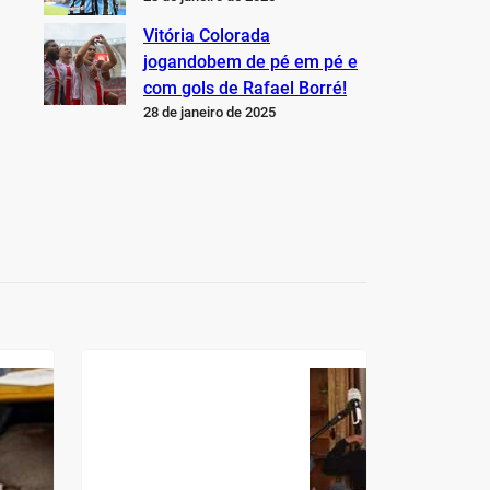
Vitória Colorada
jogandobem de pé em pé e
com gols de Rafael Borré!
28 de janeiro de 2025