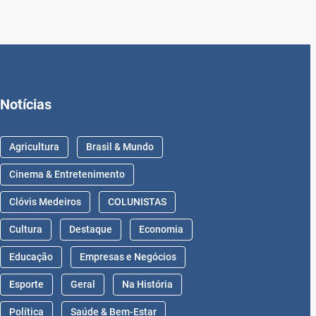
Notícias
Agricultura
Brasil & Mundo
Cinema & Entretenimento
Clóvis Medeiros
COLUNISTAS
Cultura
Destaque
Economia
Educação
Empresas e Negócios
Esporte
Geral
Na História
Política
Saúde & Bem-Estar