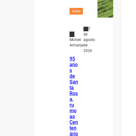
Geral
7
de
agosto
Micheli
de
Armanje
2026
95
ano
s
de
San
ta
Ros
a,
ru
mo
ao
Cen
ten
ário