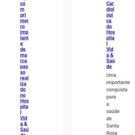
co
Car
m
diol
pri
ógi
mei
ca
ro
do
imp
Hos
lant
pita
e
l
de
Vid
ma
a &
rca
Saú
pas
de
so
Uma
real
importante
iza
do
conquista
no
para
Hos
a
pita
saúde
l
Vid
de
a &
Santa
Saú
Rosa