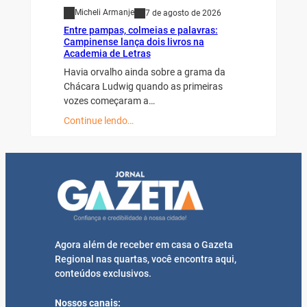
Micheli Armanje
7 de agosto de 2026
Entre pampas, colmeias e palavras:
Campinense lança dois livros na
Academia de Letras
Havia orvalho ainda sobre a grama da
Chácara Ludwig quando as primeiras
vozes começaram a…
Continue lendo…
Agora além de receber em casa o Gazeta
Regional nas quartas, você encontra aqui,
conteúdos exclusivos.
Nossos canais: