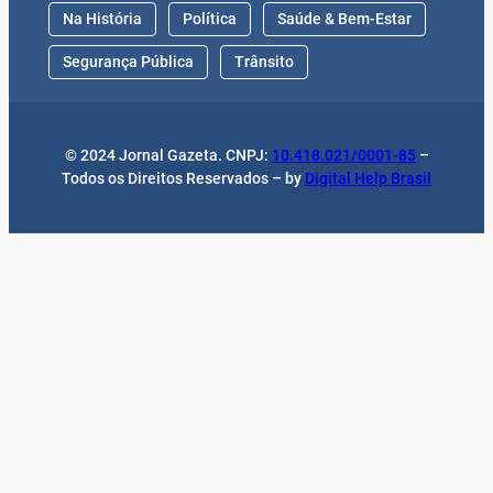
Na História
Política
Saúde & Bem-Estar
Segurança Pública
Trânsito
© 2024 Jornal Gazeta. CNPJ:
10.418.021/0001-85
–
Todos os Direitos Reservados – by
Digital Help Brasil