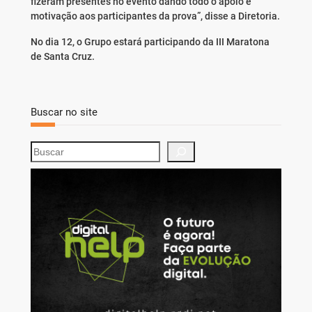
fizeram presentes no evento dando todo o apoio e
motivação aos participantes da prova”, disse a Diretoria.
No dia 12, o Grupo estará participando da III Maratona
de Santa Cruz.
Buscar no site
S
e
a
r
c
h