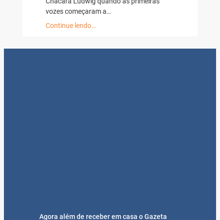
Chácara Ludwig quando as primeiras
vozes começaram a…
Continue lendo…
Agora além de receber em casa o Gazeta
Regional nas quartas, você encontra aqui,
conteúdos exclusivos.
Nossos canais:
Facebook
Instagram