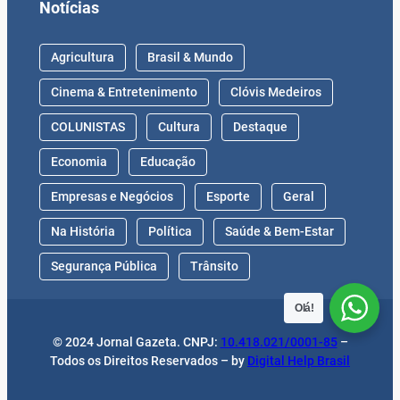
Empresas e Negócios
Esporte
Geral
Na História
Política
Saúde & Bem-Estar
Segurança Pública
Trânsito
© 2024 Jornal Gazeta. CNPJ:
10.418.021/0001-85
–
Todos os Direitos Reservados – by
Digital Help Brasil
Olá!