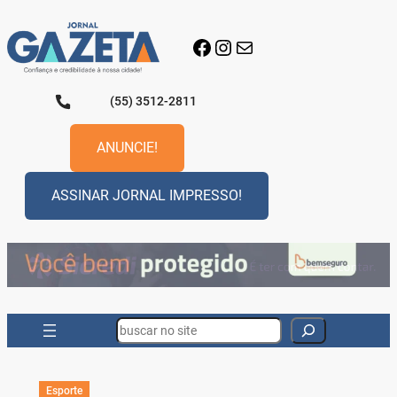
Pular
para
Facebook
Instagram
E-mail
o
conteúdo
(55) 3512-2811
ANUNCIE!
ASSINAR JORNAL IMPRESSO!
Search
Esporte