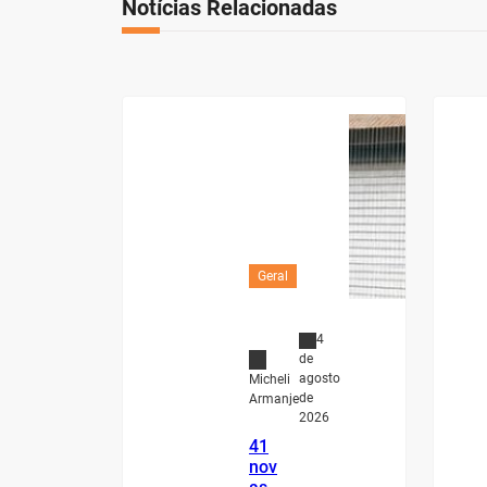
Notícias Relacionadas
Geral
4
de
agosto
Micheli
de
Armanje
2026
41
nov