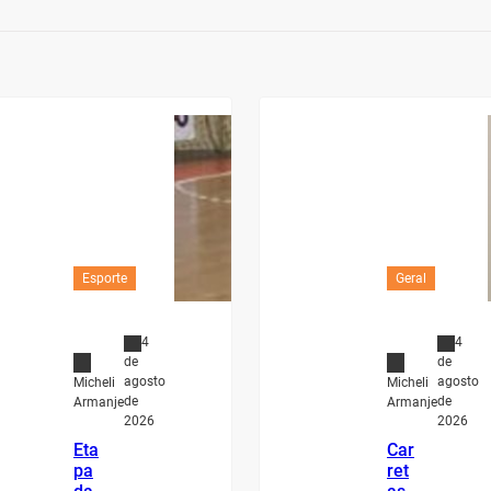
Esporte
Geral
4
4
de
de
agosto
agosto
Micheli
Micheli
de
de
Armanje
Armanje
2026
2026
Eta
Car
pa
ret