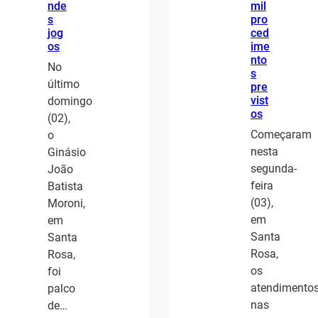
nde
mil
s
pro
jog
ced
os
ime
nto
No
s
último
pre
vist
domingo
os
(02),
Começaram
o
nesta
Ginásio
segunda-
João
feira
Batista
(03),
Moroni,
em
em
Santa
Santa
Rosa,
Rosa,
os
foi
atendimento
palco
nas
de…