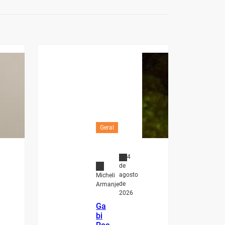
Geral
4
de
agosto
Micheli
de
Armanje
2026
Ga
bi