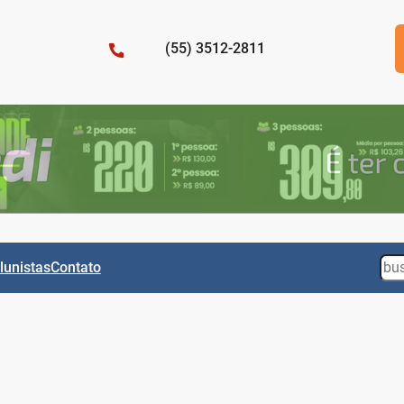
(55) 3512-2811
Sea
lunistas
Contato