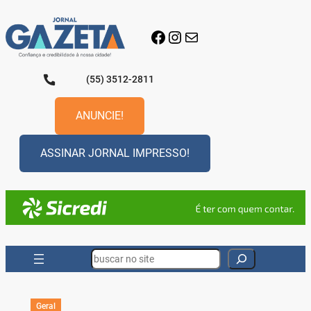
Pular
para
Facebook
Instagram
E-mail
o
conteúdo
(55) 3512-2811
ANUNCIE!
ASSINAR JORNAL IMPRESSO!
Search
Geral