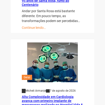
95 anos de Santa Rosa, rumo ao
Centenário
Andar por Santa Rosa está bastante
diferente. Em pouco tempo, as
transformações podem ser percebidas…
Continue lendo…
Geral
Micheli Armanje
7 de agosto de 2026
Alta Complexidade em Cardiologia
avança com primeiro implante de
marcapasso realizado no Hospital Vida &