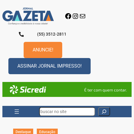
Pular
para
Facebook
Instagram
E-mail
o
conteúdo
(55) 3512-2811
ANUNCIE!
ASSINAR JORNAL IMPRESSO!
Search
Destaque
Educação