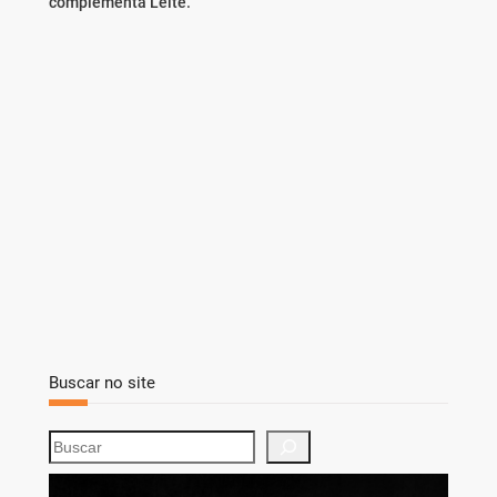
complementa Leite.
Buscar no site
S
e
a