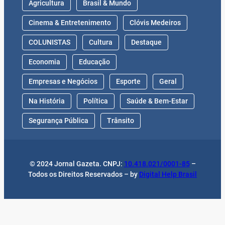
Agricultura
Brasil & Mundo
Cinema & Entretenimento
Clóvis Medeiros
COLUNISTAS
Cultura
Destaque
Economia
Educação
Empresas e Negócios
Esporte
Geral
Na História
Política
Saúde & Bem-Estar
Segurança Pública
Trânsito
© 2024 Jornal Gazeta. CNPJ:
10.418.021/0001-85
–
Todos os Direitos Reservados – by
Digital Help Brasil