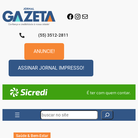
Pular
para
Facebook
Instagram
E-mail
o
conteúdo
(55) 3512-2811
ANUNCIE!
ASSINAR JORNAL IMPRESSO!
Search
Saúde & Bem-Estar