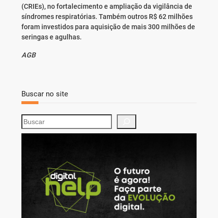
(CRIEs), no fortalecimento e ampliação da vigilância de
síndromes respiratórias. Também outros R$ 62 milhões
foram investidos para aquisição de mais 300 milhões de
seringas e agulhas.
AGB
Buscar no site
S
e
a
r
c
h