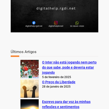
Últimos Artigos
O Inter não está jogando nem perto
do que sabe, pode e deveria estar
jogando
5 de fevereiro de 2025
O Preço da Liberdade
28 de janeiro de 2025
Escrevo para dar voz às minhas
reflexões e sentimentos