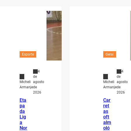
Esporte
Geral
4
4
de
de
agosto
agosto
Micheli
Micheli
de
de
Armanje
Armanje
2026
2026
Eta
Car
pa
ret
da
as
Lig
oft
a
alm
Nor
oló