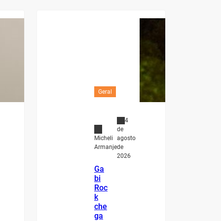
Geral
4
de
agosto
Micheli
de
Armanje
2026
Ga
bi
Roc
k
che
ga