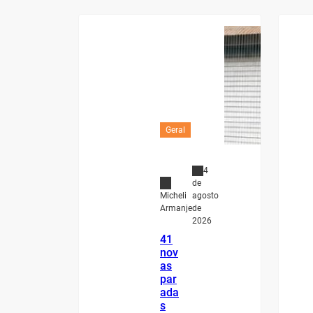
Geral
4
de
agosto
Micheli
de
Armanje
2026
41
nov
as
par
ada
s