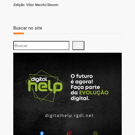
Edição: Vitor Necchi/Secom
Buscar no site
S
e
a
r
c
h