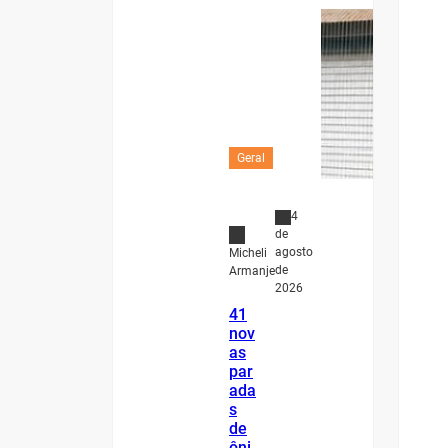
Geral
4
de
agosto
Micheli
de
Armanje
2026
41
nov
as
par
ada
s
de
ôni