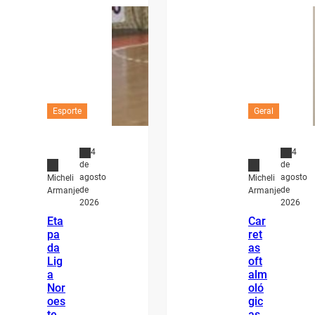
Esporte
Geral
4
4
de
de
agosto
agosto
Micheli
Micheli
de
de
Armanje
Armanje
2026
2026
Eta
Car
pa
ret
da
as
Lig
oft
a
alm
Nor
oló
oes
gic
te
as