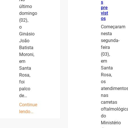
s
último
pre
vist
domingo
os
(02),
Começaram
o
nesta
Ginásio
segunda-
João
feira
Batista
(03),
Moroni,
em
em
Santa
Santa
Rosa,
Rosa,
os
foi
atendimento
palco
nas
de…
carretas
Continue
oftalmológic
lendo…
do
Ministério