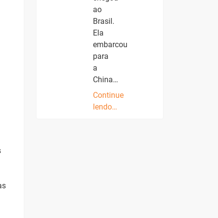
ao
Brasil.
Ela
embarcou
para
a
China…
Continue
lendo…
s
as