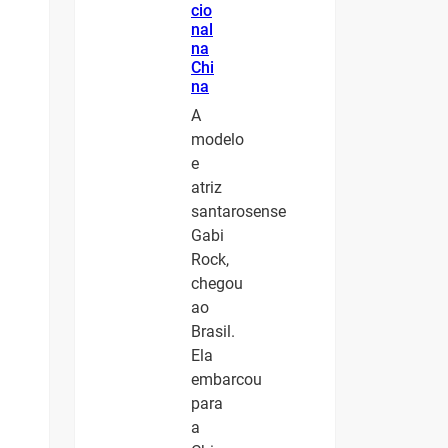
cio
nal
na
Chi
na
A
modelo
e
atriz
santarosense
Gabi
Rock,
chegou
ao
Brasil.
Ela
embarcou
para
a