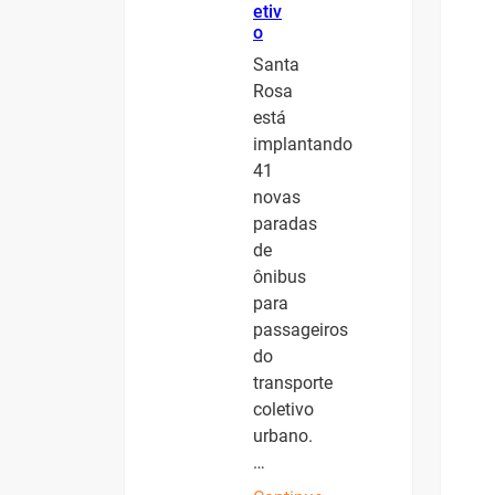
etiv
o
Santa
Rosa
está
implantando
41
novas
paradas
de
ônibus
para
passageiros
do
transporte
coletivo
urbano.
…