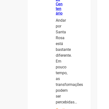
Cen
ten
ário
Andar
por
Santa
Rosa
está
bastante
diferente.
Em
pouco
tempo,
as
transformações
podem
ser
percebidas…