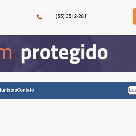
(55) 3512-2811
Sea
lunistas
Contato