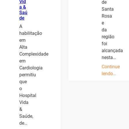
Vid
de
a &
Santa
Saú
Rosa
de
e
A
da
habilitação
região
em
foi
Alta
alcançada
Complexidade
nesta…
em
Continue
Cardiologia
lendo…
permitiu
que
o
Hospital
Vida
&
Saúde,
de…