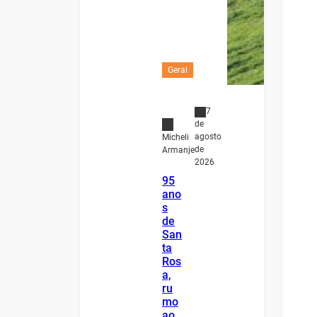
Geral
7
de
agosto
Micheli
de
Armanje
2026
95
ano
s
de
San
ta
Ros
a,
ru
mo
ao