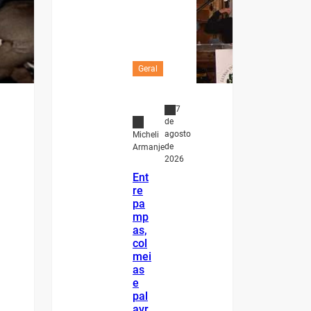
Geral
7
de
agosto
Micheli
de
Armanje
2026
Ent
re
pa
mp
as,
col
mei
as
e
pal
avr