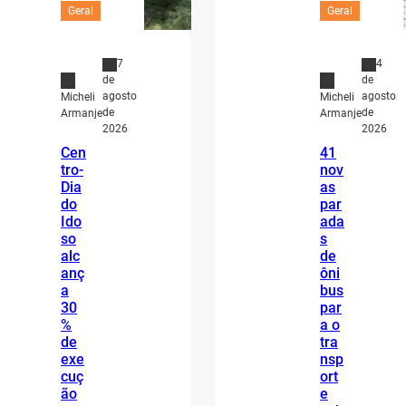
Geral
Geral
7
4
de
de
agosto
agosto
Micheli
Micheli
de
de
Armanje
Armanje
2026
2026
Cen
41
tro-
nov
Dia
as
do
par
Ido
ada
so
s
alc
de
anç
ôni
a
bus
30
par
%
a o
de
tra
exe
nsp
cuç
ort
ão
e