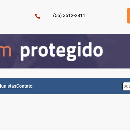
(55) 3512-2811
Sea
lunistas
Contato