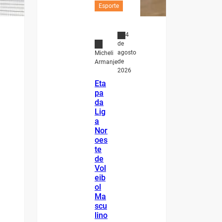
Esporte
4
de
agosto
Micheli
de
Armanje
2026
Eta
pa
da
Lig
a
Nor
oes
te
de
Vol
eib
ol
Ma
scu
lino