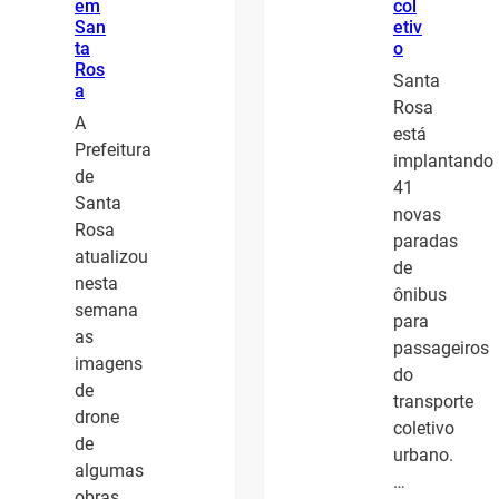
em
col
San
etiv
ta
o
Ros
Santa
a
Rosa
A
está
Prefeitura
implantando
de
41
Santa
novas
Rosa
paradas
atualizou
de
nesta
ônibus
semana
para
as
passageiros
imagens
do
de
transporte
drone
coletivo
de
urbano.
algumas
…
obras…