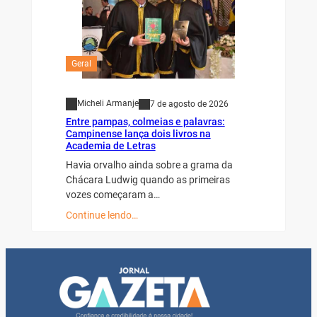
Geral
Micheli Armanje
7 de agosto de 2026
Entre pampas, colmeias e palavras:
Campinense lança dois livros na
Academia de Letras
Havia orvalho ainda sobre a grama da
Chácara Ludwig quando as primeiras
vozes começaram a…
Continue lendo…