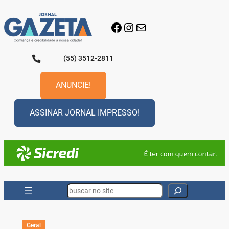
Pular
para
Facebook
Instagram
E-mail
o
conteúdo
(55) 3512-2811
ANUNCIE!
ASSINAR JORNAL IMPRESSO!
Search
Geral