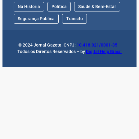
Na História
Política
Saúde & Bem-Estar
Segurança Pública
Trânsito
© 2024 Jornal Gazeta. CNPJ:
10.418.021/0001-85
–
Todos os Direitos Reservados – by
Digital Help Brasil