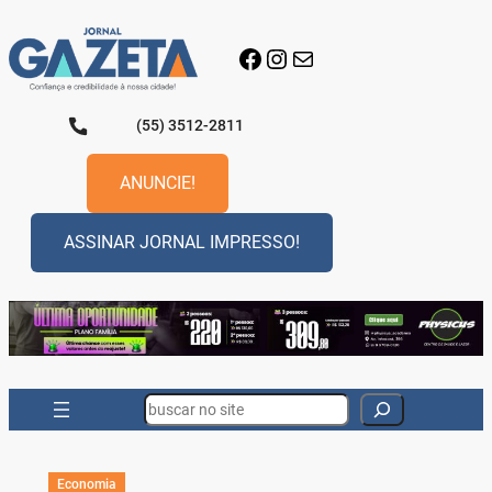
Pular
para
Facebook
Instagram
E-mail
o
conteúdo
(55) 3512-2811
ANUNCIE!
ASSINAR JORNAL IMPRESSO!
Search
Economia