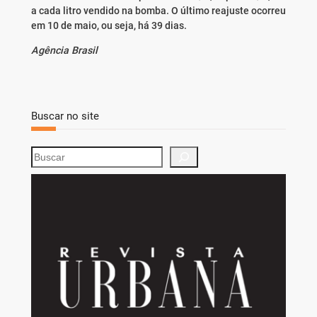
a cada litro vendido na bomba. O último reajuste ocorreu
em 10 de maio, ou seja, há 39 dias.
Agência Brasil
Buscar no site
S
e
a
r
c
h