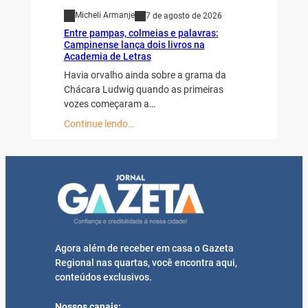
Micheli Armanje
7 de agosto de 2026
Entre pampas, colmeias e palavras:
Campinense lança dois livros na
Academia de Letras
Havia orvalho ainda sobre a grama da
Chácara Ludwig quando as primeiras
vozes começaram a…
Continue lendo…
Agora além de receber em casa o Gazeta
Regional nas quartas, você encontra aqui,
conteúdos exclusivos.
Nossos canais: