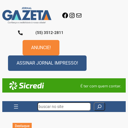
Pular
para
Facebook
Instagram
E-mail
o
conteúdo
(55) 3512-2811
ANUNCIE!
ASSINAR JORNAL IMPRESSO!
Search
Destaque