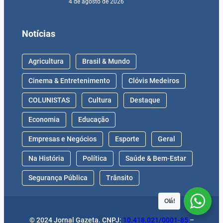
4 de agosto de 2026
Notícias
Agricultura
Brasil & Mundo
Cinema & Entretenimento
Clóvis Medeiros
COLUNISTAS
Cultura
Destaque
Economia
Educação
Empresas e Negócios
Esporte
Geral
Na História
Política
Saúde & Bem-Estar
Segurança Pública
Trânsito
Olá!
© 2024 Jornal Gazeta. CNPJ:
10.418.021/0001-85
–