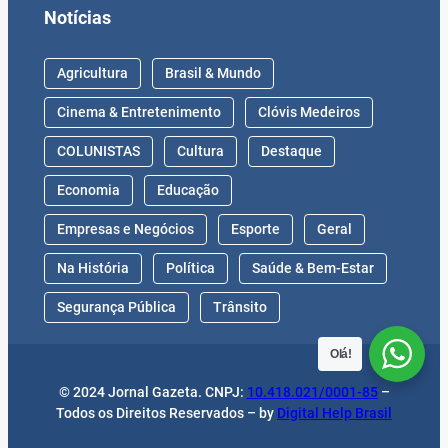
Notícias
Agricultura
Brasil & Mundo
Cinema & Entretenimento
Clóvis Medeiros
COLUNISTAS
Cultura
Destaque
Economia
Educação
Empresas e Negócios
Esporte
Geral
Na História
Política
Saúde & Bem-Estar
Segurança Pública
Trânsito
Olá!
© 2024 Jornal Gazeta. CNPJ:
10.418.021/0001-85
–
Todos os Direitos Reservados – by
Digital Help Brasil