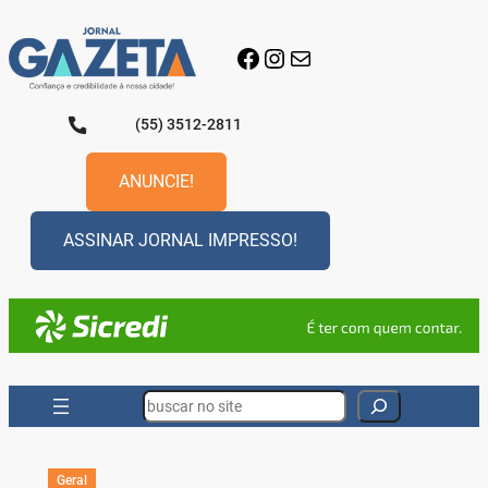
Pular
para
Facebook
Instagram
E-mail
o
conteúdo
(55) 3512-2811
ANUNCIE!
ASSINAR JORNAL IMPRESSO!
Search
Geral