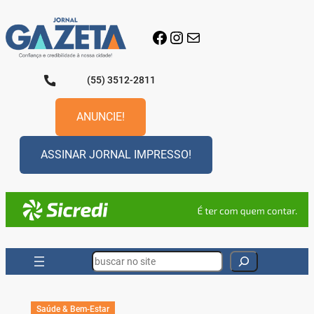
Pular
para
Facebook
Instagram
E-mail
o
conteúdo
(55) 3512-2811
ANUNCIE!
ASSINAR JORNAL IMPRESSO!
Search
Saúde & Bem-Estar