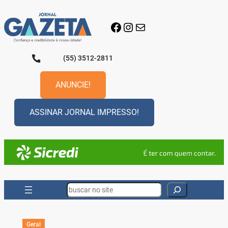
Pular
para
Facebook
Instagram
E-mail
o
conteúdo
(55) 3512-2811
ANUNCIE!
ASSINAR JORNAL IMPRESSO!
Search
Geral