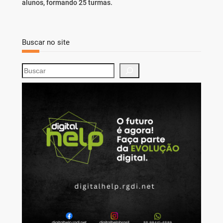
alunos, formando 25 turmas.
Buscar no site
S
e
a
r
c
h