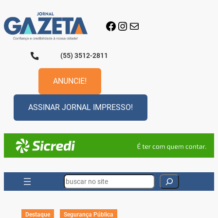
Pular
para
Facebook
Instagram
E-mail
o
conteúdo
(55) 3512-2811
ANUNCIE!
ASSINAR JORNAL IMPRESSO!
Search
Destaque
Segurança Pública