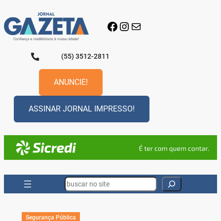
Pular
para
Facebook
Instagram
E-mail
o
conteúdo
(55) 3512-2811
ANUNCIE!
ASSINAR JORNAL IMPRESSO!
Search
Segurança Pública