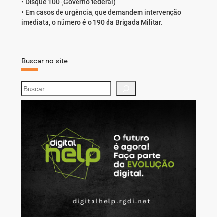
• Disque 100 (Governo federal)
• Em casos de urgência, que demandem intervenção
imediata, o número é o 190 da Brigada Militar.
Buscar no site
S
e
a
r
c
h