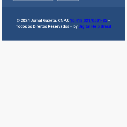
© 2024 Jornal Gazeta. CNPJ:
10.418.021/0001-85
–
Todos os Direitos Reservados – by
Digital Help Brasil