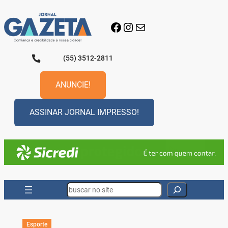
Pular
para
Facebook
Instagram
E-mail
o
conteúdo
(55) 3512-2811
ANUNCIE!
ASSINAR JORNAL IMPRESSO!
Search
Esporte