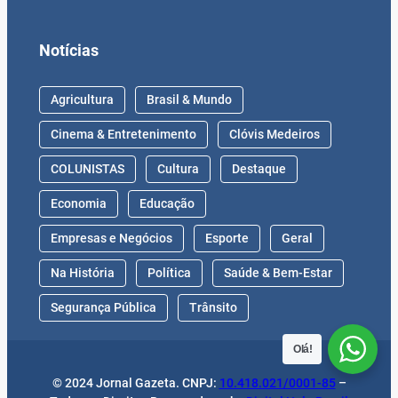
Notícias
Agricultura
Brasil & Mundo
Cinema & Entretenimento
Clóvis Medeiros
COLUNISTAS
Cultura
Destaque
Economia
Educação
Empresas e Negócios
Esporte
Geral
Na História
Política
Saúde & Bem-Estar
Segurança Pública
Trânsito
Olá!
© 2024 Jornal Gazeta. CNPJ:
10.418.021/0001-85
–