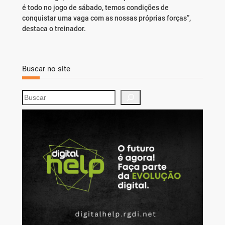
é todo no jogo de sábado, temos condições de
conquistar uma vaga com as nossas próprias forças”,
destaca o treinador.
Buscar no site
S
e
a
r
c
h