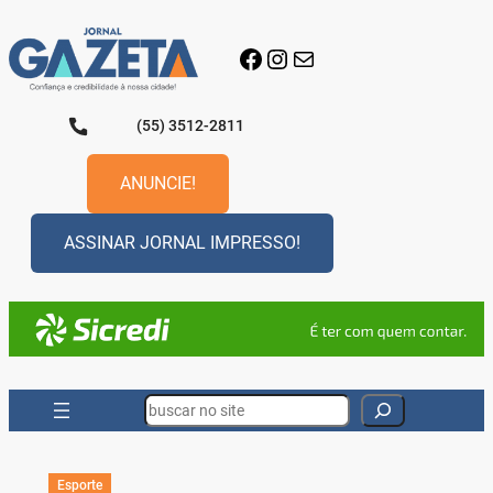
Pular
para
Facebook
Instagram
E-mail
o
conteúdo
(55) 3512-2811
ANUNCIE!
ASSINAR JORNAL IMPRESSO!
Search
Esporte