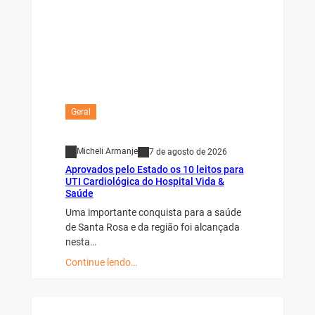
Geral
Micheli Armanje
7 de agosto de 2026
Aprovados pelo Estado os 10 leitos para
UTI Cardiológica do Hospital Vida &
Saúde
Uma importante conquista para a saúde
de Santa Rosa e da região foi alcançada
nesta…
Continue lendo…