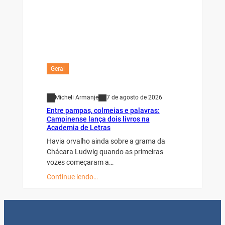
Geral
Micheli Armanje
7 de agosto de 2026
Entre pampas, colmeias e palavras:
Campinense lança dois livros na
Academia de Letras
Havia orvalho ainda sobre a grama da
Chácara Ludwig quando as primeiras
vozes começaram a…
Continue lendo…