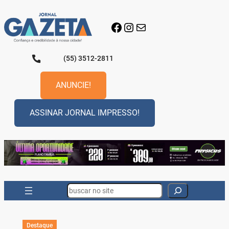
Pular
para
Facebook
Instagram
E-mail
o
conteúdo
(55) 3512-2811
ANUNCIE!
ASSINAR JORNAL IMPRESSO!
Search
Destaque