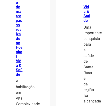
e
l
de
Vid
ma
a &
rca
Saú
pas
de
so
Uma
real
importante
iza
do
conquista
no
para
Hos
a
pita
saúde
l
Vid
de
a &
Santa
Saú
Rosa
de
e
A
da
habilitação
região
em
foi
Alta
alcançada
Complexidade