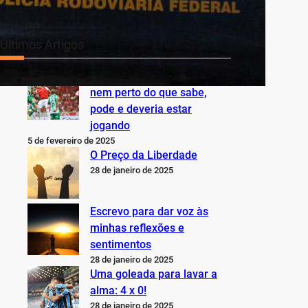
Últimos Artigos
O Inter não está jogando
nem perto do que sabe,
pode e deveria estar
jogando
5 de fevereiro de 2025
O Preço da Liberdade
28 de janeiro de 2025
Escrevo para dar voz às
minhas reflexões e
sentimentos
28 de janeiro de 2025
Uma goleada para lavar a
alma: 4 x 0!
28 de janeiro de 2025