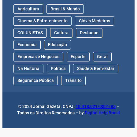
Agricultura
Brasil & Mundo
Cinema & Entretenimento
Clóvis Medeiros
COLUNISTAS
Cultura
Destaque
Economia
Educação
Empresas e Negócios
Esporte
Geral
Na História
Política
Saúde & Bem-Estar
Segurança Pública
Trânsito
© 2024 Jornal Gazeta. CNPJ:
10.418.021/0001-85
–
Todos os Direitos Reservados – by
Digital Help Brasil