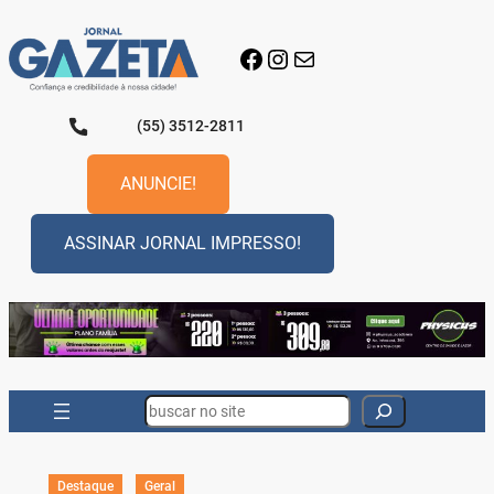
Pular
para
Facebook
Instagram
E-mail
o
conteúdo
(55) 3512-2811
ANUNCIE!
ASSINAR JORNAL IMPRESSO!
Search
Destaque
Geral