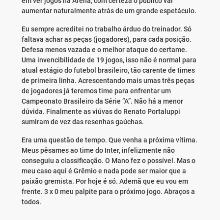
em ver jogos na Arena, com certeza o público vai
aumentar naturalmente atrás de um grande espetáculo.
Eu sempre acreditei no trabalho árduo do treinador. Só
faltava achar as peças (jogadores), para cada posição.
Defesa menos vazada e o melhor ataque do certame.
Uma invencibilidade de 19 jogos, isso não é normal para
atual estágio do futebol brasileiro, tão carente de times
de primeira linha. Acrescentando mais umas três peças
de jogadores já teremos time para enfrentar um
Campeonato Brasileiro da Série “A”. Não há a menor
dúvida. Finalmente as viúvas do Renato Portaluppi
sumiram de vez das resenhas gaúchas.
Era uma questão de tempo. Que venha a próxima vítima.
Meus pêsames ao time do Inter, infelizmente não
conseguiu a classificação. O Mano fez o possível. Mas o
meu caso aqui é Grêmio e nada pode ser maior que a
paixão gremista. Por hoje é só. Ademã que eu vou em
frente. 3 x 0 meu palpite para o próximo jogo. Abraços a
todos.