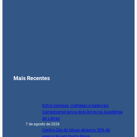
Mais Recentes
Entre pampas, colmeias e palavras:
Campinense lança dois livros na Academia
de Letras
7 de agosto de 2026
Centro-Dia do Idoso alcança 30% de
execução em Santa Rosa
7 de agosto de 2026
41 novas paradas de ônibus para o
transporte coletivo
4 de agosto de 2026
Etapa da Liga Noroeste de Voleibol
Masculino movimenta Santa Rosa com
grandes jogos
4 de agosto de 2026