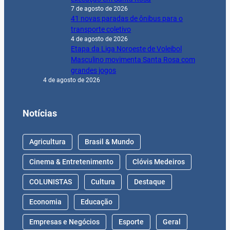
Notícias
Agricultura
Brasil & Mundo
Cinema & Entretenimento
Clóvis Medeiros
COLUNISTAS
Cultura
Destaque
Economia
Educação
Empresas e Negócios
Esporte
Geral
Na História
Política
Saúde & Bem-Estar
Segurança Pública
Trânsito
© 2024 Jornal Gazeta. CNPJ:
10.418.021/0001-85
–