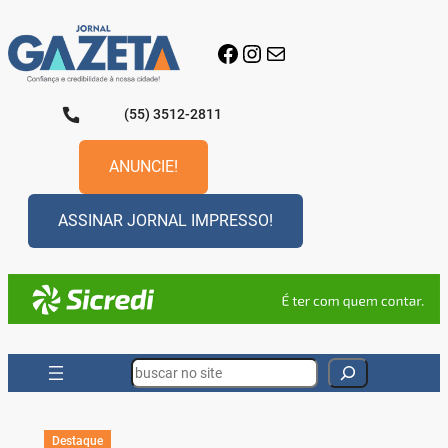
Pular
para
Facebook
Instagram
E-mail
o
conteúdo
(55) 3512-2811
ANUNCIE!
ASSINAR JORNAL IMPRESSO!
Search
Destaque