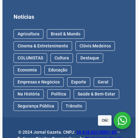
Notícias
Agricultura
Brasil & Mundo
Cinema & Entretenimento
Clóvis Medeiros
COLUNISTAS
Cultura
Destaque
Economia
Educação
Empresas e Negócios
Esporte
Geral
Na História
Política
Saúde & Bem-Estar
Segurança Pública
Trânsito
Olá!
© 2024 Jornal Gazeta. CNPJ:
10.418.021/0001-85
–