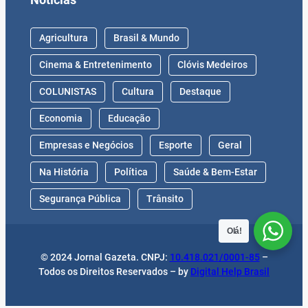
Agricultura
Brasil & Mundo
Cinema & Entretenimento
Clóvis Medeiros
COLUNISTAS
Cultura
Destaque
Economia
Educação
Empresas e Negócios
Esporte
Geral
Na História
Política
Saúde & Bem-Estar
Segurança Pública
Trânsito
Olá!
© 2024 Jornal Gazeta. CNPJ:
10.418.021/0001-85
–
Todos os Direitos Reservados – by
Digital Help Brasil