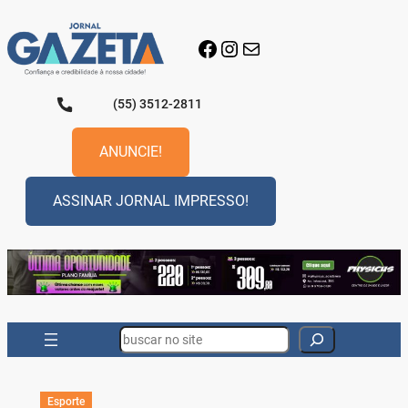
Pular
para
Facebook
Instagram
E-mail
o
conteúdo
(55) 3512-2811
ANUNCIE!
ASSINAR JORNAL IMPRESSO!
Search
Esporte