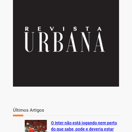
r
c
h
Últimos Artigos
O Inter não está jogando nem perto
do que sabe, pode e deveria estar