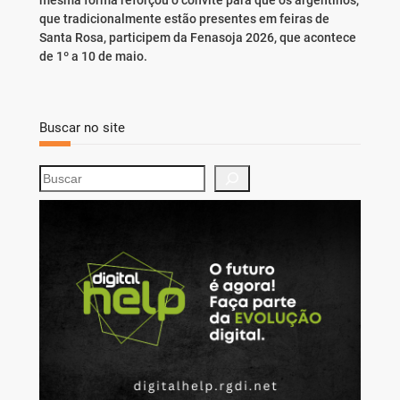
mesma forma reforçou o convite para que os argentinos,
que tradicionalmente estão presentes em feiras de
Santa Rosa, participem da Fenasoja 2026, que acontece
de 1º a 10 de maio.
Buscar no site
S
e
a
r
c
h