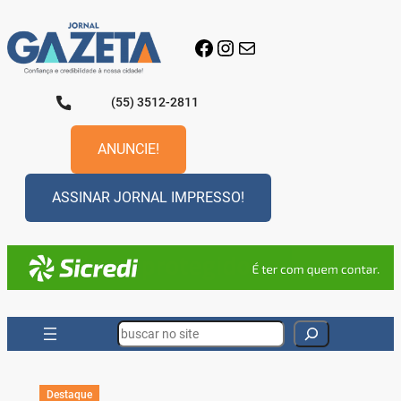
Pular
para
Facebook
Instagram
E-mail
o
conteúdo
(55) 3512-2811
ANUNCIE!
ASSINAR JORNAL IMPRESSO!
Search
Destaque