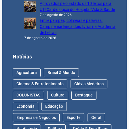
Aprovados pelo Estado os 10 leitos para
UTI Cardiológica do Hospital Vida & Saúde
7 de agosto de 2026
Entre pampas, colmeias e palavras:
Campinense lança dois livros na Academia
de Letras
7 de agosto de 2026
Notícias
Agricultura
Brasil & Mundo
Cinema & Entretenimento
Clóvis Medeiros
COLUNISTAS
Cultura
Destaque
Economia
Educação
Empresas e Negócios
Esporte
Geral
Na História
Política
Saúde & Bem-Estar