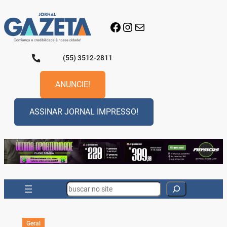
Pular
para
Facebook
Instagram
E-mail
o
conteúdo
(55) 3512-2811
ANUNCIE!
ASSINAR JORNAL IMPRESSO!
Search
Geral