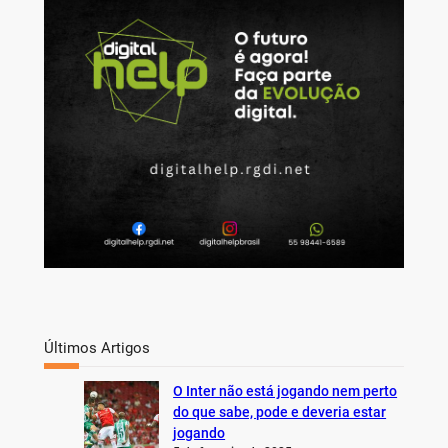
c
h
Últimos Artigos
O Inter não está jogando nem perto
do que sabe, pode e deveria estar
jogando