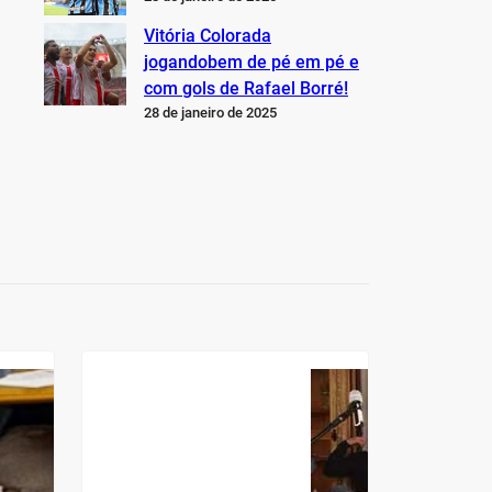
Vitória Colorada
jogandobem de pé em pé e
com gols de Rafael Borré!
28 de janeiro de 2025