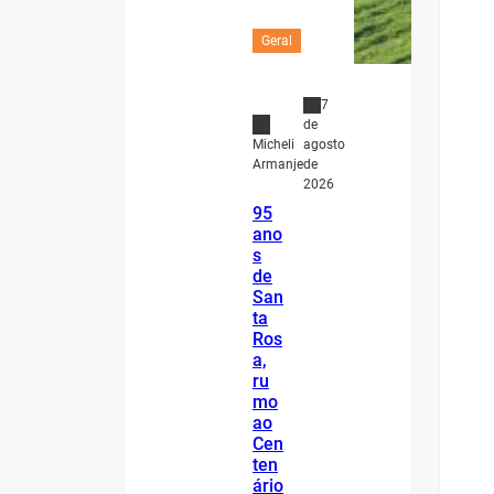
Geral
7
de
agosto
Micheli
de
Armanje
2026
95
ano
s
de
San
ta
Ros
a,
ru
mo
ao
Cen
ten
ário