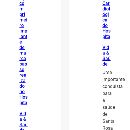
co
Car
m
diol
pri
ógi
mei
ca
ro
do
imp
Hos
lant
pita
e
l
de
Vid
ma
a &
rca
Saú
pas
de
so
Uma
real
importante
iza
do
conquista
no
para
Hos
a
pita
saúde
l
Vid
de
a &
Santa
Saú
Rosa