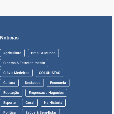
Notícias
Agricultura
Brasil & Mundo
Cinema & Entretenimento
Clóvis Medeiros
COLUNISTAS
Cultura
Destaque
Economia
Educação
Empresas e Negócios
Esporte
Geral
Na História
Política
Saúde & Bem-Estar