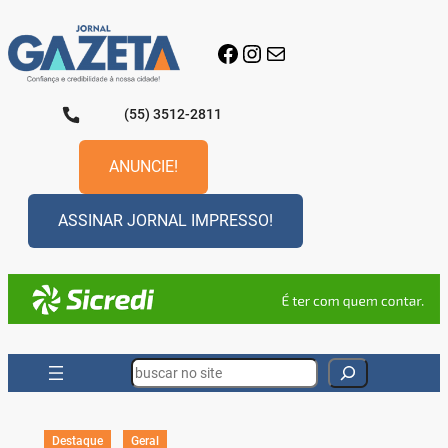
Pular
para
Facebook
Instagram
E-mail
o
conteúdo
(55) 3512-2811
ANUNCIE!
ASSINAR JORNAL IMPRESSO!
Search
Destaque
Geral