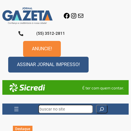
Pular
para
Facebook
Instagram
E-mail
o
conteúdo
(55) 3512-2811
ANUNCIE!
ASSINAR JORNAL IMPRESSO!
Search
Destaque