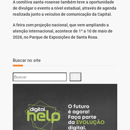
A comitiva santa-rosense também teve a oportunidade
de divulgar o evento a nível estadual, através de agenda
realizada junto a veículos de comunicação da Capital.
A feira com projeção nacional, que vem ampliando a
atenção internacional, acontece de 1º a 10 de maio de
2026, no Parque de Exposições de Santa Rosa.
Buscar no site
S
e
a
r
c
h