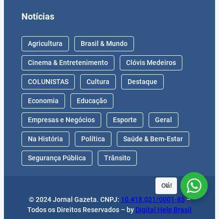
Notícias
Agricultura
Brasil & Mundo
Cinema & Entretenimento
Clóvis Medeiros
COLUNISTAS
Cultura
Destaque
Economia
Educação
Empresas e Negócios
Esporte
Geral
Na História
Política
Saúde & Bem-Estar
Segurança Pública
Trânsito
Olá!
© 2024 Jornal Gazeta. CNPJ:
10.418.021/0001-85
–
Todos os Direitos Reservados – by
Digital Help Brasil