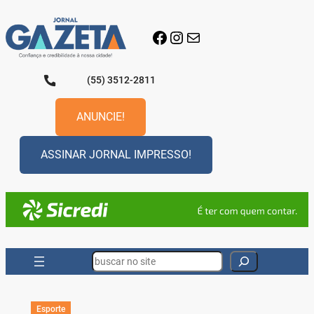
Pular
para
Facebook
Instagram
E-mail
o
conteúdo
(55) 3512-2811
ANUNCIE!
ASSINAR JORNAL IMPRESSO!
Search
Esporte