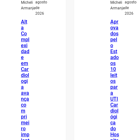
agosto
agosto
Micheli
Micheli
de
de
Armanje
Armanje
2026
2026
Alt
Apr
a
ova
Co
dos
mpl
pel
exi
o
dad
Est
e
ado
em
os
Car
10
diol
leit
ogi
os
a
par
ava
a
nça
UTI
co
Car
m
diol
pri
ógi
mei
ca
ro
do
imp
Hos