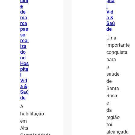
lant
pita
e
l
de
Vid
ma
a &
rca
Saú
pas
de
so
Uma
real
importante
iza
do
conquista
no
para
Hos
a
pita
saúde
l
Vid
de
a &
Santa
Saú
Rosa
de
e
A
da
habilitação
região
em
foi
Alta
alcançada