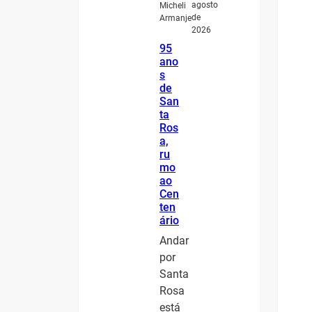
agosto
Micheli
de
Armanje
2026
95
ano
s
de
San
ta
Ros
a,
ru
mo
ao
Cen
ten
ário
Andar
por
Santa
Rosa
está