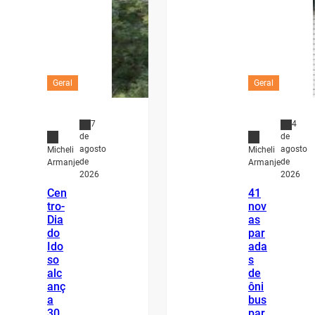
Geral
Geral
7
4
de
de
agosto
agosto
Micheli
Micheli
de
de
Armanje
Armanje
2026
2026
Cen
41
tro-
nov
Dia
as
do
par
Ido
ada
so
s
alc
de
anç
ôni
a
bus
30
par