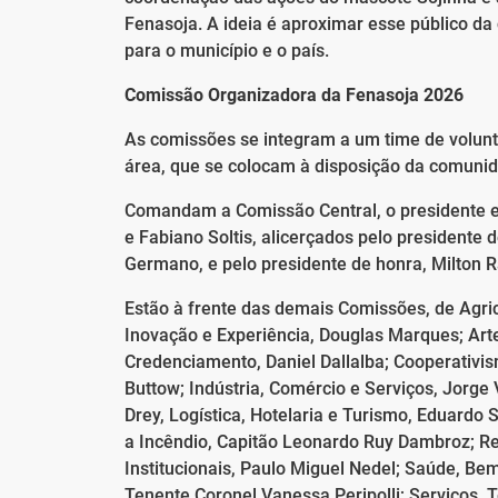
Fenasoja. A ideia é aproximar esse público d
para o município e o país.
Comissão Organizadora da Fenasoja 2026
As comissões se integram a um time de volunt
área, que se colocam à disposição da comuni
Comandam a Comissão Central, o presidente e
e Fabiano Soltis, alicerçados pelo presidente
Germano, e pelo presidente de honra, Milton 
Estão à frente das demais Comissões, de Agri
Inovação e Experiência, Douglas Marques; Arte 
Credenciamento, Daniel Dallalba; Cooperativ
Buttow; Indústria, Comércio e Serviços, Jorge 
Drey, Logística, Hotelaria e Turismo, Eduardo
a Incêndio, Capitão Leonardo Ruy Dambroz; R
Institucionais, Paulo Miguel Nedel; Saúde, Be
Tenente Coronel Vanessa Peripolli; Serviços, T