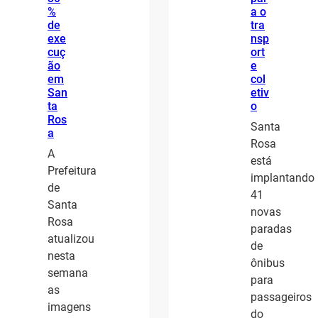
%
a o
de
tra
exe
nsp
cuç
ort
ão
e
em
col
San
etiv
ta
o
Ros
Santa
a
Rosa
A
está
Prefeitura
implantando
de
41
Santa
novas
Rosa
paradas
atualizou
de
nesta
ônibus
semana
para
as
passageiros
imagens
do