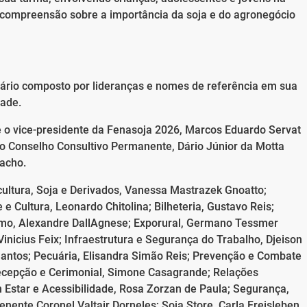
a compreensão sobre a importância da soja e do agronegócio
ário composto por lideranças e nomes de referência em sua
dade.
 o vice-presidente da Fenasoja 2026, Marcos Eduardo Servat
 do Conselho Consultivo Permanente, Dário Júnior da Motta
Racho.
cultura, Soja e Derivados, Vanessa Mastrazek Gnoatto;
e Cultura, Leonardo Chitolina; Bilheteria, Gustavo Reis;
ismo, Alexandre DallAgnese; Exporural, Germano Tessmer
Vinicius Feix; Infraestrutura e Segurança do Trabalho, Djeison
 Santos; Pecuária, Elisandra Simão Reis; Prevenção e Combate
ecepção e Cerimonial, Simone Casagrande; Relações
m Estar e Acessibilidade, Rosa Zorzan de Paula; Segurança,
enente Coronel Valtair Dorneles; Soja Store, Carla Freisleben