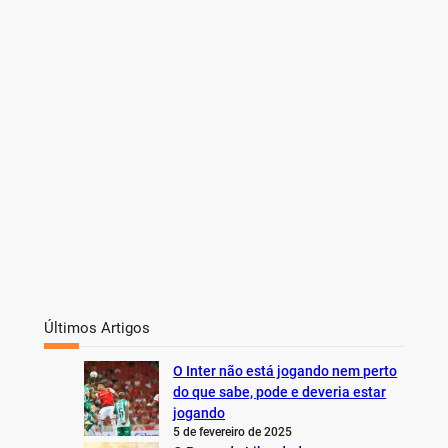
h
Últimos Artigos
O Inter não está jogando nem perto
do que sabe, pode e deveria estar
jogando
5 de fevereiro de 2025
O Preço da Liberdade