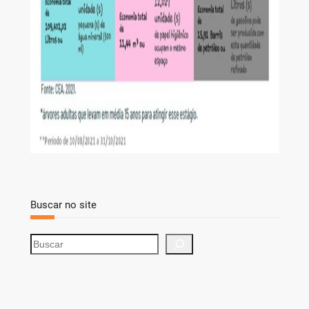
Buscar no site
S
e
a
r
c