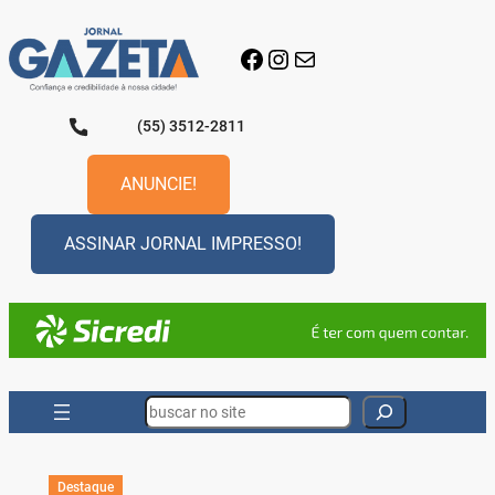
Pular
para
Facebook
Instagram
E-mail
o
conteúdo
(55) 3512-2811
ANUNCIE!
ASSINAR JORNAL IMPRESSO!
Search
Destaque