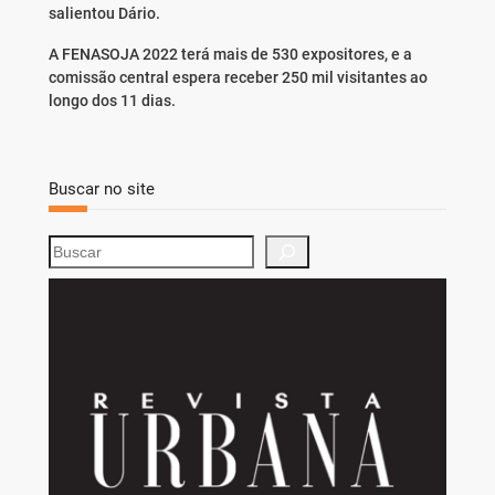
salientou Dário.
A FENASOJA 2022 terá mais de 530 expositores, e a
comissão central espera receber 250 mil visitantes ao
longo dos 11 dias.
Buscar no site
S
e
a
r
c
h