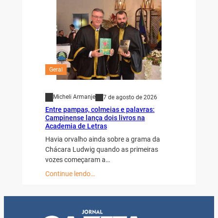
Geral
Micheli Armanje
7 de agosto de 2026
Entre pampas, colmeias e palavras:
Campinense lança dois livros na
Academia de Letras
Havia orvalho ainda sobre a grama da
Chácara Ludwig quando as primeiras
vozes começaram a…
Continue lendo…