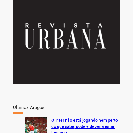
r
c
h
Últimos Artigos
O Inter não está jogando nem perto
do que sabe, pode e deveria estar
jogando