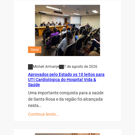
Geral
Micheli Armanje
7 de agosto de 2026
Aprovados pelo Estado os 10 leitos para
UTI Cardiológica do Hospital Vida &
Saúde
Uma importante conquista para a saúde
de Santa Rosa e da região foi alcançada
nesta…
Continue lendo…