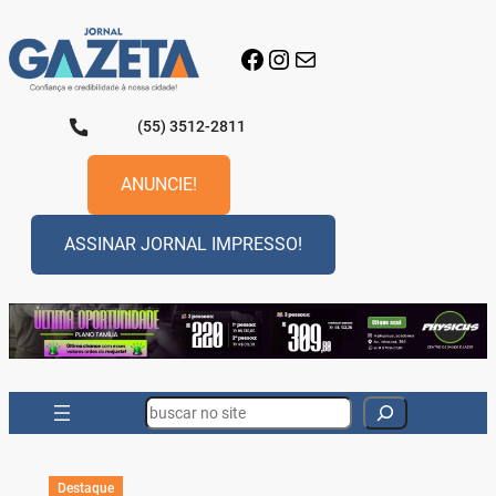
Pular
para
Facebook
Instagram
E-mail
o
conteúdo
(55) 3512-2811
ANUNCIE!
ASSINAR JORNAL IMPRESSO!
Search
Destaque